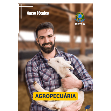
TÉCNICO EM AGROPECÚARIA
Diploma reconhecido pelo CFTA
4 Certificações + 1 Diploma Técnico
10 meses
Tempo mínimo:
18 meses
Tempo máximo: