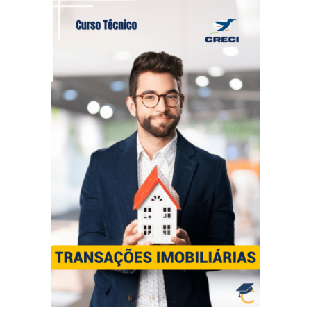
TÉCNICO EM
TRANSAÇÕES
IMOBILIÁRIAS
Diploma reconhecido pelo CRECI
3 Certificações + 1 Diploma Técnico
4 meses e 15 dias
Tempo mínimo:
12 meses
Tempo máximo: