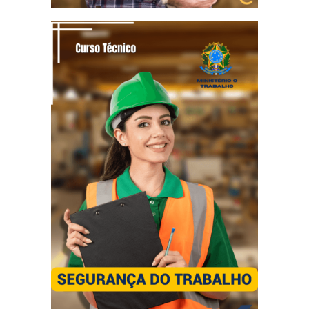
TÉCNICO EM
SEGURANÇA
DO TRABALHO
Diploma reconhecido pelo MT
4 Certificações + 1 Diploma Técnico
4 meses e 15 dias
Tempo mínimo:
18 meses
Tempo máximo: